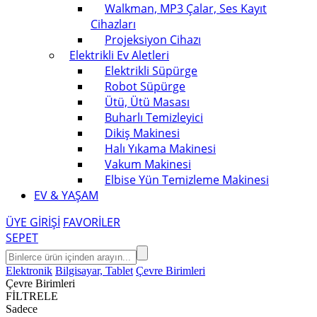
Walkman, MP3 Çalar, Ses Kayıt
Cihazları
Projeksiyon Cihazı
Elektrikli Ev Aletleri
Elektrikli Süpürge
Robot Süpürge
Ütü, Ütü Masası
Buharlı Temizleyici
Dikiş Makinesi
Halı Yıkama Makinesi
Vakum Makinesi
Elbise Yün Temizleme Makinesi
EV & YAŞAM
ÜYE GİRİŞİ
FAVORİLER
SEPET
Elektronik
Bilgisayar, Tablet
Çevre Birimleri
Çevre Birimleri
FİLTRELE
Sadece