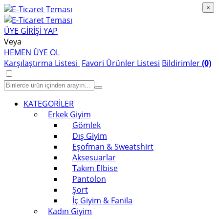
×
×
ÜYE GİRİŞİ YAP
Veya
HEMEN ÜYE OL
Karşılaştırma Listesi
Favori Ürünler Listesi
Bildirimler
(0)
KATEGORİLER
Erkek Giyim
Gömlek
Dış Giyim
Eşofman & Sweatshirt
Aksesuarlar
Takım Elbise
Pantolon
Şort
İç Giyim & Fanila
Kadın Giyim