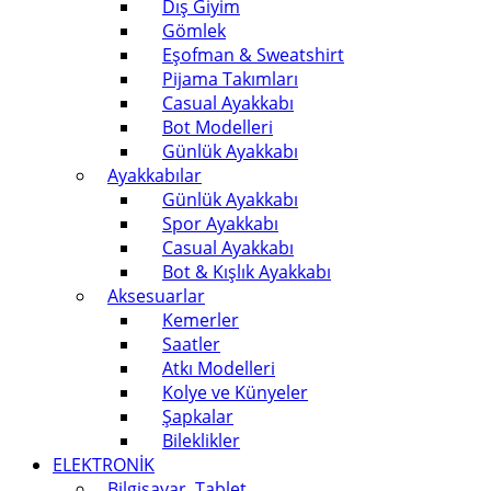
Dış Giyim
Gömlek
Eşofman & Sweatshirt
Pijama Takımları
Casual Ayakkabı
Bot Modelleri
Günlük Ayakkabı
Ayakkabılar
Günlük Ayakkabı
Spor Ayakkabı
Casual Ayakkabı
Bot & Kışlık Ayakkabı
Aksesuarlar
Kemerler
Saatler
Atkı Modelleri
Kolye ve Künyeler
Şapkalar
Bileklikler
ELEKTRONİK
Bilgisayar, Tablet