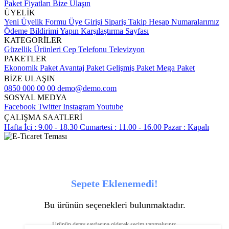
Paket Fiyatları
Bize Ulaşın
ÜYELİK
Yeni Üyelik Formu
Üye Girişi
Sipariş Takip
Hesap Numaralarımız
Ödeme Bildirimi Yapın
Karşılaştırma Sayfası
KATEGORİLER
Güzellik Ürünleri
Cep Telefonu
Televizyon
PAKETLER
Ekonomik Paket
Avantaj Paket
Gelişmiş Paket
Mega Paket
BİZE ULAŞIN
0850 000 00 00
demo@demo.com
SOSYAL MEDYA
Facebook
Twitter
Instagram
Youtube
ÇALIŞMA SAATLERİ
Hafta İçi : 9.00 - 18.30
Cumartesi : 11.00 - 16.00
Pazar : Kapalı
Sepete Eklenemedi!
Bu ürünün seçenekleri bulunmaktadır.
Ürünün detay sayfasına giderek seçim yapmalısınız.