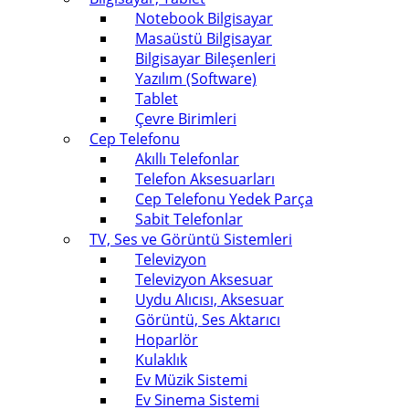
Notebook Bilgisayar
Masaüstü Bilgisayar
Bilgisayar Bileşenleri
Yazılım (Software)
Tablet
Çevre Birimleri
Cep Telefonu
Akıllı Telefonlar
Telefon Aksesuarları
Cep Telefonu Yedek Parça
Sabit Telefonlar
TV, Ses ve Görüntü Sistemleri
Televizyon
Televizyon Aksesuar
Uydu Alıcısı, Aksesuar
Görüntü, Ses Aktarıcı
Hoparlör
Kulaklık
Ev Müzik Sistemi
Ev Sinema Sistemi